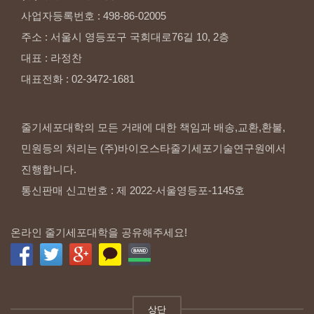
사업자등록번호
:
498-86-02005
주소
:
서울시
영등포구
국회대로76길
10,
2층
대표
:
라정찬
대표전화
:
02-3472-1681
줄기세포대학의 모든 거래에 대한 책임과 배송,교환,환불,
민원등의 처리는 (주)바이오스타줄기세포기술연구원에서
진행합니다.
통신판매 신고번호 : 제 2022-서울영등포-1145호
온라인 줄기세포대학을 공유해주세요!
상단