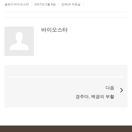
|
|
|
글쓴이:바이오스타
2017년 1월 9일
강좌16 자료실
바이오스타
다음
경주마,
백광의
부활