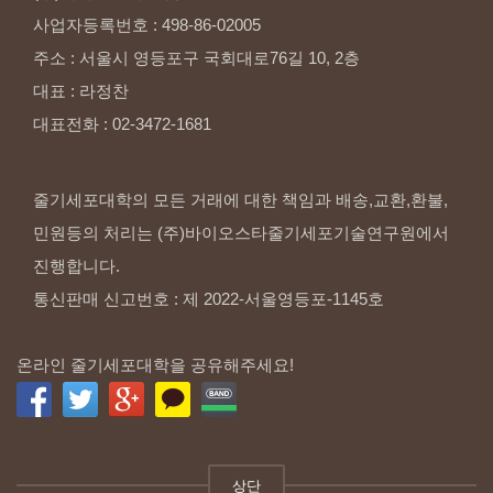
사업자등록번호
:
498-86-02005
주소
:
서울시
영등포구
국회대로76길
10,
2층
대표
:
라정찬
대표전화
:
02-3472-1681
줄기세포대학의 모든 거래에 대한 책임과 배송,교환,환불,
민원등의 처리는 (주)바이오스타줄기세포기술연구원에서
진행합니다.
통신판매 신고번호 : 제 2022-서울영등포-1145호
온라인 줄기세포대학을 공유해주세요!
상단