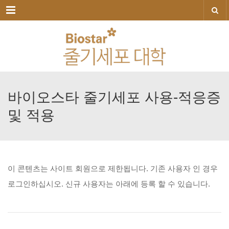
메뉴
바이오스타
줄기세포
사용-적응증
및
적용
이
콘텐츠는
사이트
회원으로
제한됩니다.
기존
사용자
인
경우
로그인하십시오.
신규
사용자는
아래에
등록
할
수
있습니다.