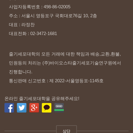
사업자등록번호
:
498-86-02005
주소
:
서울시
영등포구
국회대로76길
10,
2층
대표
:
라정찬
대표전화
:
02-3472-1681
줄기세포대학의 모든 거래에 대한 책임과 배송,교환,환불,
민원등의 처리는 (주)바이오스타줄기세포기술연구원에서
진행합니다.
통신판매 신고번호 : 제 2022-서울영등포-1145호
온라인 줄기세포대학을 공유해주세요!
상단