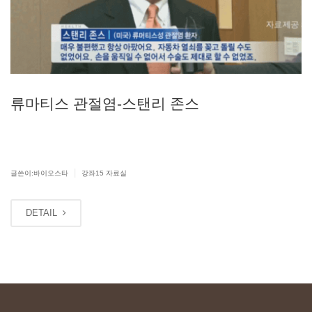
류마티스
관절염-스탠리
존스
|
글쓴이:바이오스타
강좌15 자료실
DETAIL