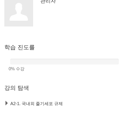
관리자
학습
진도률
0%
수강
강의
탐색
A2-1. 국내외 줄기세포 규제