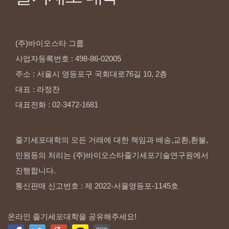
(주)바이오스타
그룹
사업자등록번호
:
498-86-02005
주소
:
서울시
영등포구
국회대로76길
10,
2층
대표
:
라정찬
대표전화
:
02-3472-1681
줄기세포대학의 모든 거래에 대한 책임과 배송,교환,환불,
민원등의 처리는 (주)바이오스타줄기세포기술연구원에서
진행합니다.
통신판매 신고번호 : 제 2022-서울영등포-1145호
온라인 줄기세포대학을 공유해주세요!