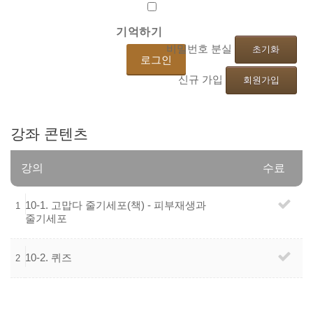
기억하기
비밀번호 분실
초기화
신규 가입
회원가입
강좌
콘텐츠
강의
수료
10-1.
고맙다
줄기세포(책)
-
피부재생과
1
줄기세포
10-2. 퀴즈
2