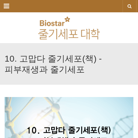
메뉴
10.
고맙다
줄기세포(책)
-
피부재생과
줄기세포