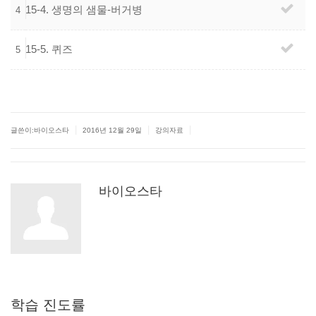
15-4.
생명의
샘물-버거병
4
15-5. 퀴즈
5
|
|
|
글쓴이:바이오스타
2016년 12월 29일
강의자료
바이오스타
학습
진도률