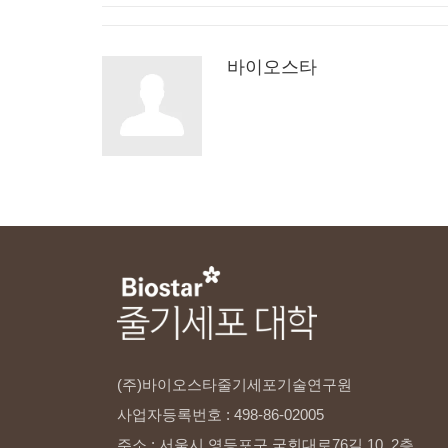
바이오스타
(주)바이오스타줄기세포기술연구원
사업자등록번호
:
498-86-02005
주소
:
서울시
영등포구
국회대로76길
10,
2층