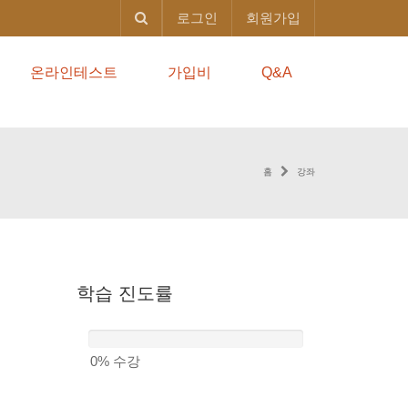
로그인
회원가입
온라인테스트
가입비
Q&A
홈
강좌
학습
진도률
0%
수강