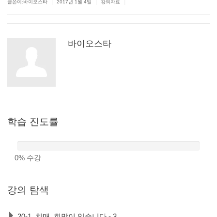
|
|
|
글쓴이:바이오스타
2017년 1월 4일
강의자료
바이오스타
학습
진도률
0%
수강
강의
탐색
20-1. 치매, 희망이 있습니다 - 3