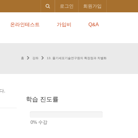
로그인
회원가입
온라인테스트
가입비
Q&A
홈
강좌
13. 줄기세포기술연구원의 특장점과 차별화
다.
학습
진도률
0%
수강