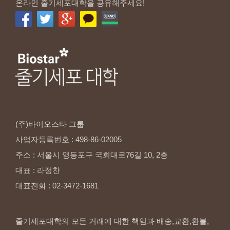
온라인 줄기세포대학을 공유해주세요!
(주)바이오스타
그룹
사업자등록번호
:
498-86-02005
주소
:
서울시
영등포구
국회대로76길
10,
2층
대표
:
라정찬
대표전화
:
02-3472-1681
줄기세포대학의 모든 거래에 대한 책임과 배송,교환,환불,