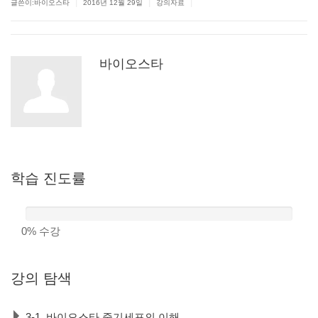
|
|
|
글쓴이:바이오스타
2016년 12월 29일
강의자료
바이오스타
학습
진도률
0%
수강
강의
탐색
3-1. 바이오스타 줄기세포의 이해