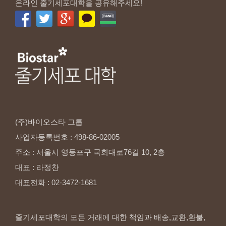
온라인 줄기세포대학을 공유해주세요!
(주)바이오스타
그룹
사업자등록번호
:
498-86-02005
주소
:
서울시
영등포구
국회대로76길
10,
2층
대표
:
라정찬
대표전화
:
02-3472-1681
줄기세포대학의 모든 거래에 대한 책임과 배송,교환,환불,