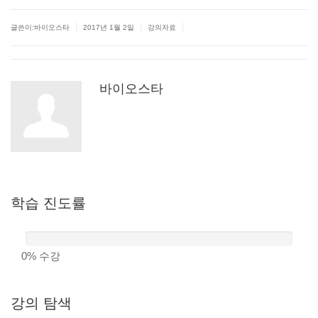
|
|
|
글쓴이:바이오스타
2017년 1월 2일
강의자료
바이오스타
학습
진도률
0%
수강
강의
탐색