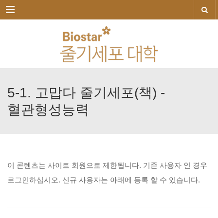
메뉴
5-1.
고맙다
줄기세포(책)
-
혈관형성능력
이
콘텐츠는
사이트
회원으로
제한됩니다.
기존
사용자
인
경우
로그인하십시오.
신규
사용자는
아래에
등록
할
수
있습니다.