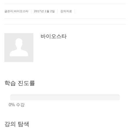
|
|
|
글쓴이:바이오스타
2017년 1월 2일
강의자료
바이오스타
학습
진도률
0%
수강
강의
탐색