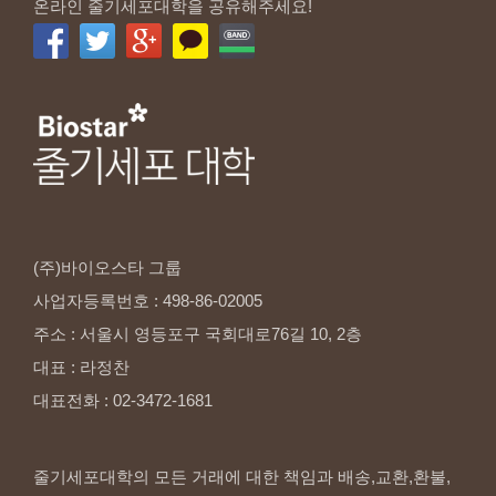
온라인 줄기세포대학을 공유해주세요!
(주)바이오스타
그룹
사업자등록번호
:
498-86-02005
주소
:
서울시
영등포구
국회대로76길
10,
2층
대표
:
라정찬
대표전화
:
02-3472-1681
줄기세포대학의 모든 거래에 대한 책임과 배송,교환,환불,