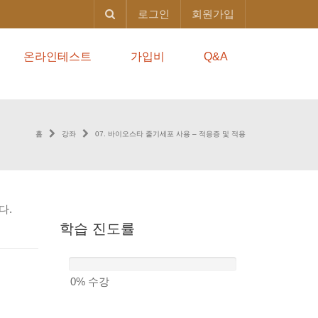
로그인
회원가입
온라인테스트
가입비
Q&A
홈
강좌
07. 바이오스타 줄기세포 사용 – 적응증 및 적용
다.
학습
진도률
0%
수강