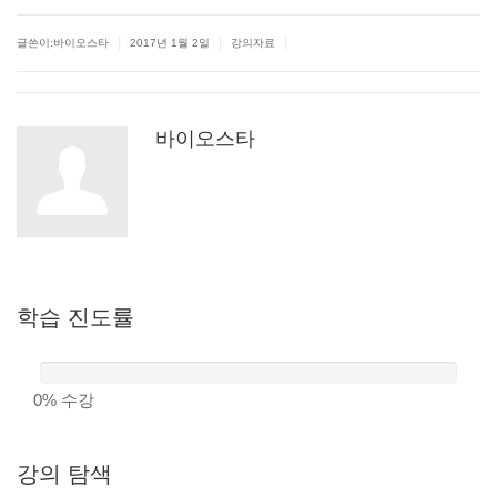
|
|
|
글쓴이:바이오스타
2017년 1월 2일
강의자료
바이오스타
학습
진도률
0%
수강
강의
탐색