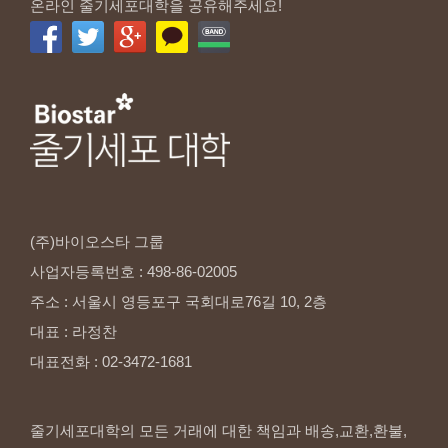
온라인 줄기세포대학을 공유해주세요!
(주)바이오스타
그룹
사업자등록번호
:
498-86-02005
주소
:
서울시
영등포구
국회대로76길
10,
2층
대표
:
라정찬
대표전화
:
02-3472-1681
줄기세포대학의 모든 거래에 대한 책임과 배송,교환,환불,