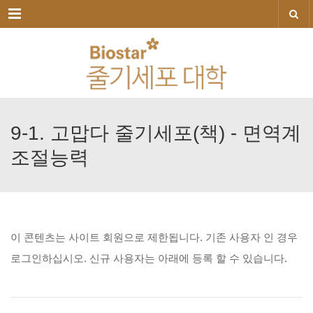
메뉴
9-1.
고맙다
줄기세포(책)
-
면역계
조절능력
이
콘텐츠는
사이트
회원으로
제한됩니다.
기존
사용자
인
경우
로그인하십시오.
신규
사용자는
아래에
등록
할
수
있습니다.