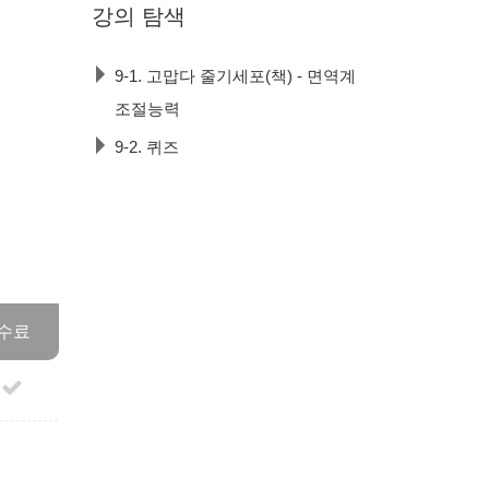
강의
탐색
9-1. 고맙다 줄기세포(책) - 면역계
조절능력
9-2. 퀴즈
수료