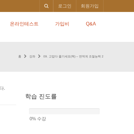
로그인
회원가입
온라인테스트
가입비
Q&A
홈
강좌
09. 고맙다 줄기세포(책) – 면역계 조절능력 2
다.
학습
진도률
0%
수강