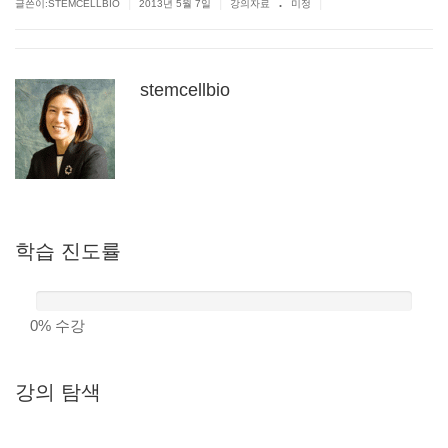
.
|
|
|
글쓴이:
STEMCELLBIO
2013년 5월 7일
강의자료
미정
stemcellbio
학습
진도률
0%
수강
강의
탐색