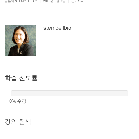
|
|
|
글쓴이:
STEMCELLBIO
2013년 5월 7일
강의자료
stemcellbio
학습
진도률
0%
수강
강의
탐색