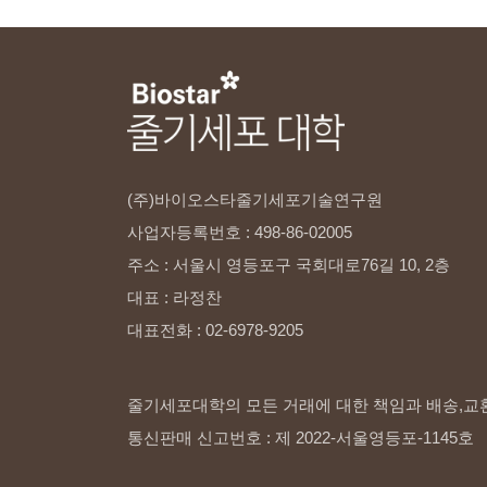
(주)바이오스타줄기세포기술연구원
사업자등록번호
:
498-86-02005
주소
:
서울시
영등포구
국회대로76길
10,
2층
대표
:
라정찬
대표전화
:
02-6978-9205
줄기세포대학의 모든 거래에 대한 책임과 배송,교
통신판매 신고번호 : 제 2022-서울영등포-1145호