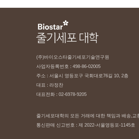
(주)바이오스타줄기세포기술연구원
사업자등록번호
:
498-86-02005
주소
:
서울시
영등포구
국회대로76길
10,
2층
대표
:
라정찬
대표전화
:
02-6978-9205
줄기세포대학의 모든 거래에 대한 책임과 배송,교
통신판매 신고번호 : 제 2022-서울영등포-1145호