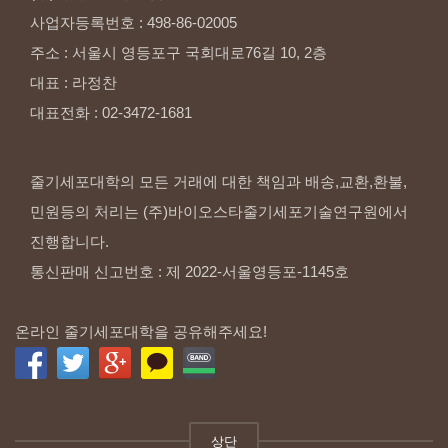
사업자등록번호
:
498-86-02005
주소
:
서울시
영등포구
국회대로76길
10,
2층
대표
:
라정찬
대표전화
:
02-3472-1681
줄기세포대학의 모든 거래에 대한 책임과 배송,교환,환불,
민원등의 처리는 (주)바이오스타줄기세포기술연구원에서
진행합니다.
통신판매 신고번호 : 제 2022-서울영등포-1145호
온라인 줄기세포대학을 공유해주세요!
상단