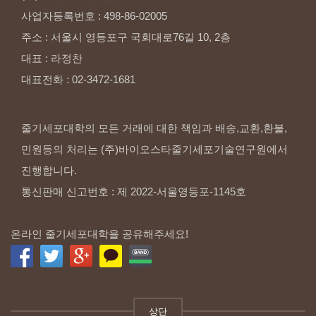
사업자등록번호
:
498-86-02005
주소
:
서울시
영등포구
국회대로76길
10,
2층
대표
:
라정찬
대표전화
:
02-3472-1681
줄기세포대학의 모든 거래에 대한 책임과 배송,교환,환불,
민원등의 처리는 (주)바이오스타줄기세포기술연구원에서
진행합니다.
통신판매 신고번호 : 제 2022-서울영등포-1145호
온라인 줄기세포대학을 공유해주세요!
상단