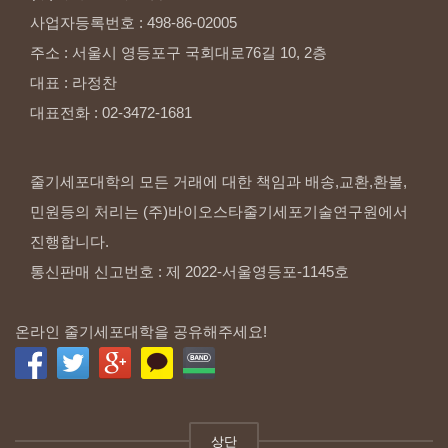
사업자등록번호
:
498-86-02005
주소
:
서울시
영등포구
국회대로76길
10,
2층
대표
:
라정찬
대표전화
:
02-3472-1681
줄기세포대학의 모든 거래에 대한 책임과 배송,교환,환불,
민원등의 처리는 (주)바이오스타줄기세포기술연구원에서
진행합니다.
통신판매 신고번호 : 제 2022-서울영등포-1145호
온라인 줄기세포대학을 공유해주세요!
상단