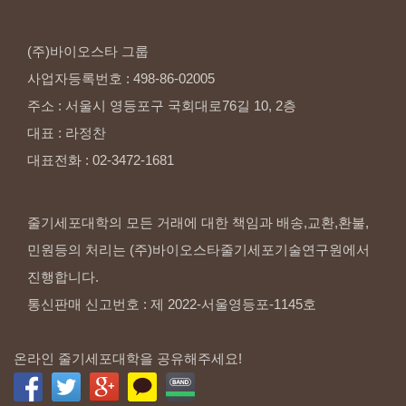
(주)바이오스타
그룹
사업자등록번호
:
498-86-02005
주소
:
서울시
영등포구
국회대로76길
10,
2층
대표
:
라정찬
대표전화
:
02-3472-1681
줄기세포대학의 모든 거래에 대한 책임과 배송,교환,환불,
민원등의 처리는 (주)바이오스타줄기세포기술연구원에서
진행합니다.
통신판매 신고번호 : 제 2022-서울영등포-1145호
온라인 줄기세포대학을 공유해주세요!