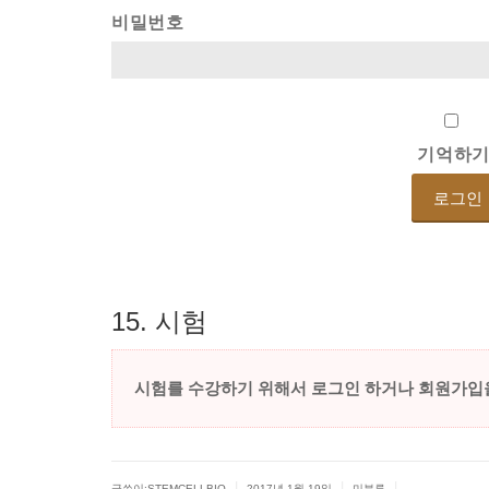
비밀번호
기억하
15.
시험
시험를
수강하기
위해서
로그인
하거나
회원가입
|
|
|
글쓴이:
STEMCELLBIO
2017년 1월 19일
미분류