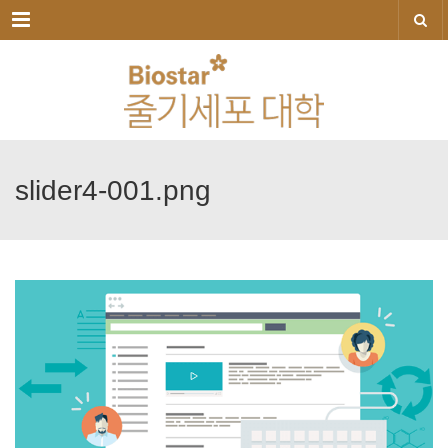
메뉴
slider4-001.png