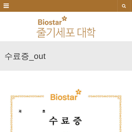
메뉴
수료증_out