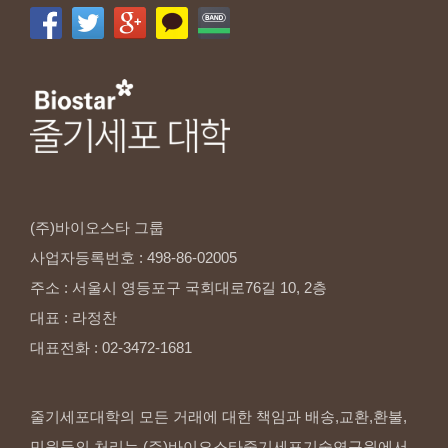
(주)바이오스타
그룹
사업자등록번호
:
498-86-02005
주소
:
서울시
영등포구
국회대로76길
10,
2층
대표
:
라정찬
대표전화
:
02-3472-1681
줄기세포대학의 모든 거래에 대한 책임과 배송,교환,환불,
민원등의 처리는 (주)바이오스타줄기세포기술연구원에서