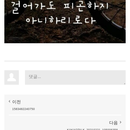
이전
1583482240750
다음
KAKAOTALK_20210221_105006358