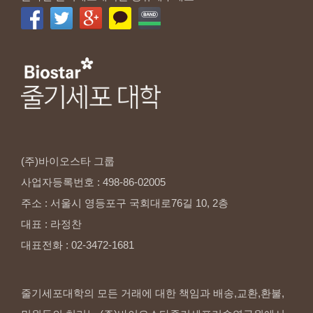
(주)바이오스타
그룹
사업자등록번호
:
498-86-02005
주소
:
서울시
영등포구
국회대로76길
10,
2층
대표
:
라정찬
대표전화
:
02-3472-1681
줄기세포대학의 모든 거래에 대한 책임과 배송,교환,환불,