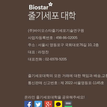
(주)바이오스타줄기세포기술연구원
사업자등록번호
:
498-86-02005
주소
:
서울시
영등포구
국회대로76길
10,
2층
대표
:
라정찬
대표전화
:
02-6978-9205
줄기세포대학의 모든 거래에 대한 책임과 배송,교
통신판매 신고번호 : 제 2022-서울영등포-1145호
온라인 줄기세포대학을 공유해주세요!