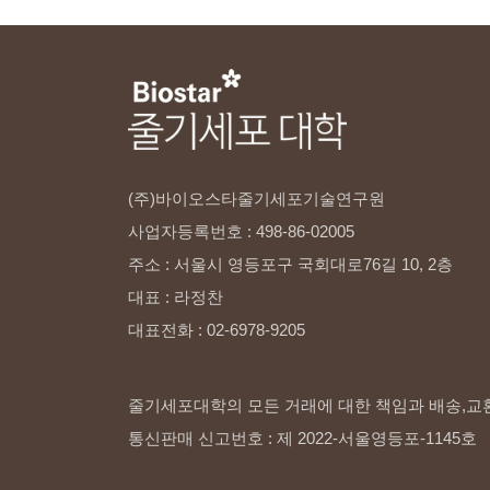
(주)바이오스타줄기세포기술연구원
사업자등록번호
:
498-86-02005
주소
:
서울시
영등포구
국회대로76길
10,
2층
대표
:
라정찬
대표전화
:
02-6978-9205
줄기세포대학의 모든 거래에 대한 책임과 배송,교
통신판매 신고번호 : 제 2022-서울영등포-1145호