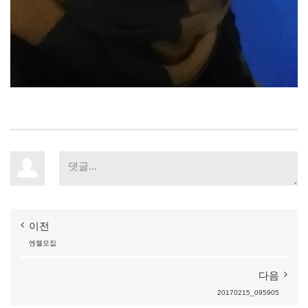
이전
엔젤모집
다음
20170215_095905