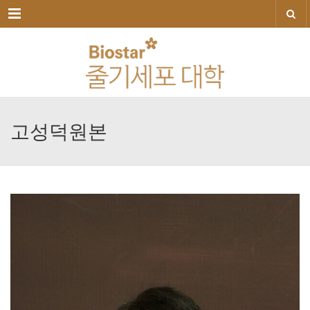
메뉴
고성덕원본