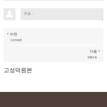
이전
고성덕원본
다음
엔젤모집
고성덕원본