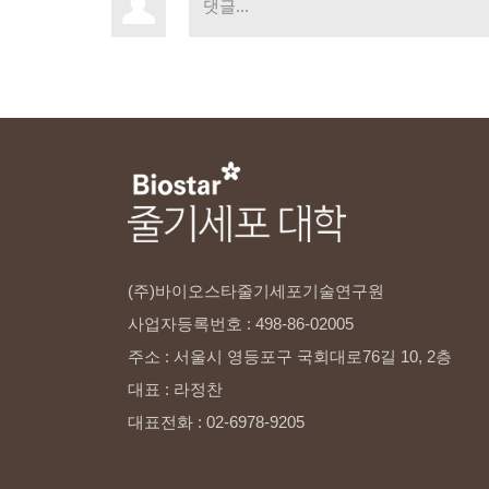
(주)바이오스타줄기세포기술연구원
사업자등록번호
:
498-86-02005
주소
:
서울시
영등포구
국회대로76길
10,
2층
대표
:
라정찬
대표전화
:
02-6978-9205