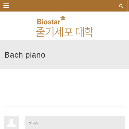
메뉴
Bach
piano