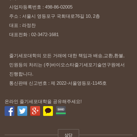
사업자등록번호
:
498-86-02005
주소
:
서울시
영등포구
국회대로76길
10,
2층
대표
:
라정찬
대표전화
:
02-3472-1681
줄기세포대학의 모든 거래에 대한 책임과 배송,교환,환불,
민원등의 처리는 (주)바이오스타줄기세포기술연구원에서
진행합니다.
통신판매 신고번호 : 제 2022-서울영등포-1145호
온라인 줄기세포대학을 공유해주세요!
상단