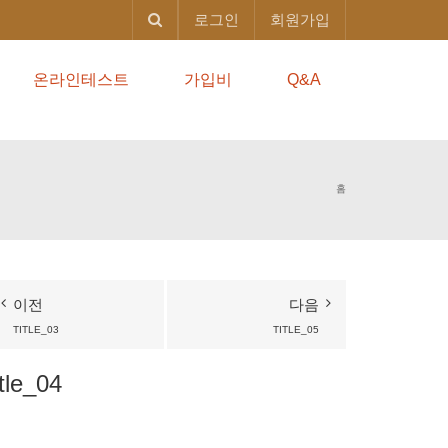
로그인
회원가입
온라인테스트
가입비
Q&A
홈
이전
다음
TITLE_03
TITLE_05
itle_04