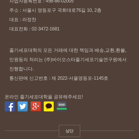
사업자등록번호
:
498-86-02005
주소
:
서울시
영등포구
국회대로76길
10,
2층
대표
:
라정찬
대표전화
:
02-3472-1681
줄기세포대학의 모든 거래에 대한 책임과 배송,교환,환불,
민원등의 처리는 (주)바이오스타줄기세포기술연구원에서
진행합니다.
통신판매 신고번호 : 제 2022-서울영등포-1145호
온라인 줄기세포대학을 공유해주세요!
상단