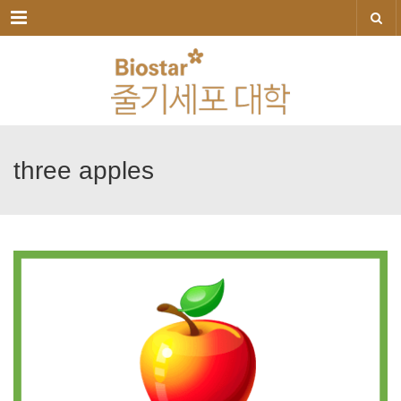
메뉴
three
apples