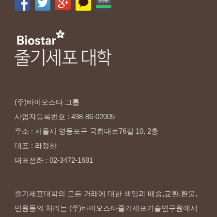
(주)바이오스타
그룹
사업자등록번호
:
498-86-02005
주소
:
서울시
영등포구
국회대로76길
10,
2층
대표
:
라정찬
대표전화
:
02-3472-1681
줄기세포대학의 모든 거래에 대한 책임과 배송,교환,환불,
민원등의 처리는 (주)바이오스타줄기세포기술연구원에서